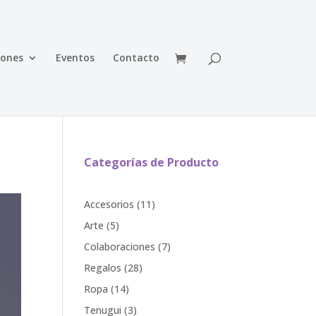
iones
Eventos
Contacto
Categorías de Producto
11
Accesorios
11
products
5
Arte
5
products
7
Colaboraciones
7
products
28
Regalos
28
products
14
Ropa
14
products
3
Tenugui
3