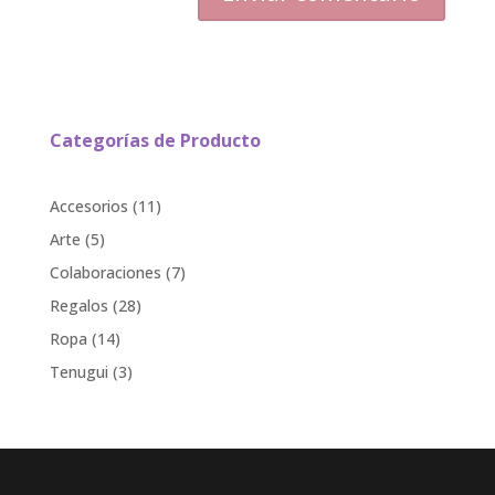
Categorías de Producto
11
Accesorios
11
products
5
Arte
5
products
7
Colaboraciones
7
products
28
Regalos
28
products
14
Ropa
14
products
3
Tenugui
3
products