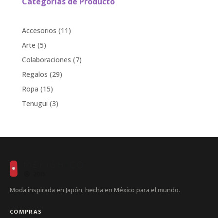
Categorías de Producto
11
Accesorios
11
products
5
Arte
5
products
7
Colaboraciones
7
products
29
Regalos
29
products
15
Ropa
15
products
3
Tenugui
3
products
Moda inspirada en Japón, hecha en México para el mundo.
COMPRAS